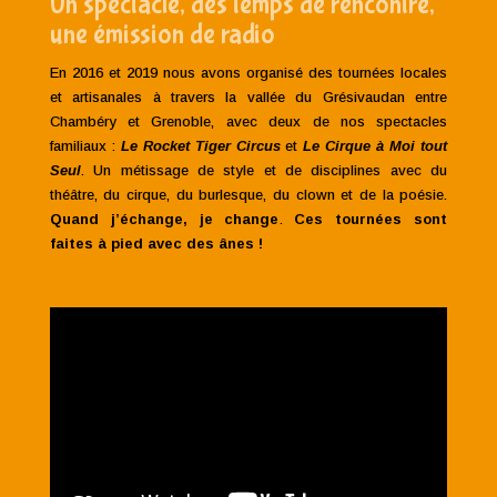
Un spectacle, des temps de rencontre,
une émission de radio
En 2016 et 2019 nous avons organisé des tournées locales
et artisanales à travers la vallée du Grésivaudan entre
Chambéry et Grenoble, avec deux de nos spectacles
familiaux :
Le Rocket Tiger Circus
et
Le
Cirque à Moi tout
Seul
. Un métissage de style et de disciplines avec du
théâtre, du cirque, du burlesque, du clown et de la poésie.
Quand j’échange, je change
.
Ces tournées sont
faites à pied avec des ânes !