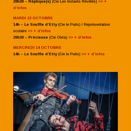
20h30 – Réplique(s)
(Cie Les Instants Révélés)
>> +
d’infos
MARDI 13 OCTOBRE
14h – Le Souffle d’Etty
(Cie le Puits) / Représentation
scolaire
>> + d’infos
20h30 – Précieuse
(Cie Oleïa)
>> + d’infos
MERCREDI 14 OCTOBRE
14h – Le Souffle d’Etty
(Cie le Puits)
>> + d’infos