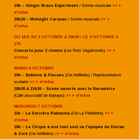
19h – Ginger Brass Experiment
/ Soirée musicale
>> +
d’infos
20h30 – Midnight Caravan
/ Soirée musicale
>> +
d’infos
DU 1ER AU 3 OCTOBRE à 20h30 / LE 4 OCTOBRE à
17h
Concerto pour 2 clowns
(Les Rois Vagabonds)
>> +
d’infos
MARDI 6 OCTOBRE
10h – Bobines & Flacons
(Cie Artiflette) / Représentation
scolaire
>> + d’infos
18h30 à 21h30 – Scène ouverte avec le Baromètre
(Café associatif de Barraux)
>> + d’infos
MERCREDI 7 OCTOBRE
11h – La Sorcière Rabounia
(Cie La Pétillante)
>> +
d’infos
18h – Le Cirque à moi tout seul ou l’épopée de Dorian
& Zork
(Cie Artiflette)
>> + d’infos