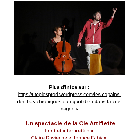
Plus d’infos sur :
https://utopiesprod.wordpress.com/les-copains-
den-bas-chroniques-dun-quotidien-dans-la-cite-
magnolia
Un spectacle de la Cie Artiflette
Ecrit et interprété par
Claire Davienne et Ignace Fabiani