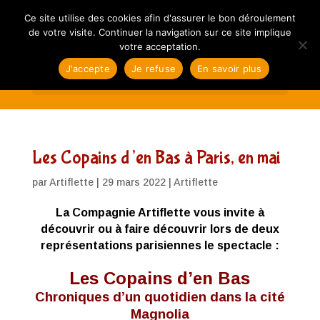
Ce site utilise des cookies afin d'assurer le bon déroulement
de votre visite. Continuer la navigation sur ce site implique
votre acceptation.
J'accepte
Je refuse
En savoir plus
Sélectionner une page
Les Copains d’en Bas à Paris, en mai
par
Artiflette
|
29 mars 2022
|
Artiflette
La Compagnie Artiflette vous invite à
découvrir ou à faire découvrir lors de deux
représentations parisiennes le spectacle
:
Les Copains d’en Bas
Chroniques d’un quotidien dans la cité
Magnolia