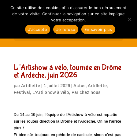
Ce site utilise des cookies afin d'assurer le bon déroulement
de votre visite. Continuer la navigation sur ce site implique
votre acceptation.
J'accepte
Je refuse
En savoir plus
Sélectionner une page
L’Artishow à vélo, tournée en Drôme
et Ardèche, juin 2026
par
Artiflette
|
1 juillet 2026
|
Actus
,
Artiflette
,
Festival
,
L'Arti Show à vélo
,
Par chez nous
Du 14 au 19 juin, l’équipe de l’Artishow à vélo est repartie
sur les routes direction la Drôme et l’Ardèche. On ne l’arrête
plus !
Et bien sûr, toujours en période de canicule, sinon c’est pas