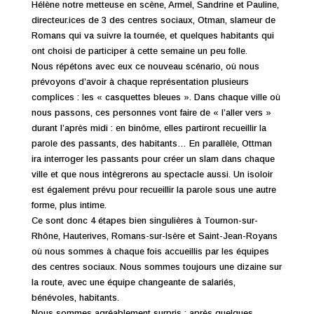
Hélène notre metteuse en scène, Armel, Sandrine et Pauline,
directeur.ices de 3 des centres sociaux, Otman, slameur de
Romans qui va suivre la tournée, et quelques habitants qui
ont choisi de participer à cette semaine un peu folle.
Nous répétons avec eux ce nouveau scénario, où nous
prévoyons d’avoir à chaque représentation plusieurs
complices : les « casquettes bleues ». Dans chaque ville où
nous passons, ces personnes vont faire de « l’aller vers »
durant l’après midi : en binôme, elles partiront recueillir la
parole des passants, des habitants… En parallèle, Ottman
ira interroger les passants pour créer un slam dans chaque
ville et que nous intègrerons au spectacle aussi. Un isoloir
est également prévu pour recueillir la parole sous une autre
forme, plus intime.
Ce sont donc 4 étapes bien singulières à Tournon-sur-
Rhône, Hauterives, Romans-sur-Isère et Saint-Jean-Royans
où nous sommes à chaque fois accueillis par les équipes
des centres sociaux. Nous sommes toujours une dizaine sur
la route, avec une équipe changeante de salariés,
bénévoles, habitants.
Nous sommes agréablement surpris : après quelques