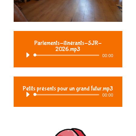
Parlements-itinérants-SJR-
2026.mp3
Lecteur
00:00
audio
Petits présents pour un grand futur.mp3
Lecteur
00:00
audio