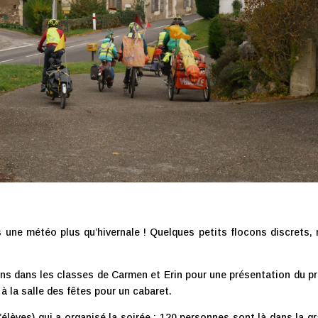
us une météo plus qu’hivernale ! Quelques petits flocons discrets,
ons dans les classes de Carmen et Erin pour une présentation du pr
 à la salle des fêtes pour un cabaret.
’élèves) qui a organisé la soirée : 120 personnes sont là dans la g