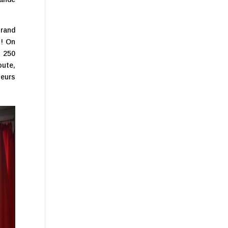
Grand
 ! On
e 250
oute,
leurs