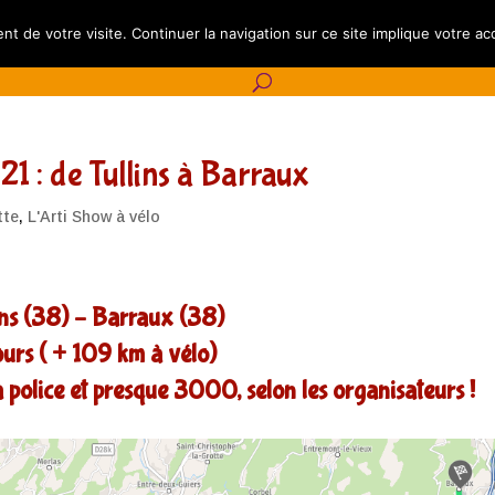
lendrier
L’Artishow à vélo
Les Journées Pétillantes
Aut
nt de votre visite. Continuer la navigation sur ce site implique votre ac
21 : de Tullins à Barraux
tte
,
L'Arti Show à vélo
ins (38) – Barraux (38)
ours ( + 109 km à vélo)
police et presque 3000, selon les organisateurs !