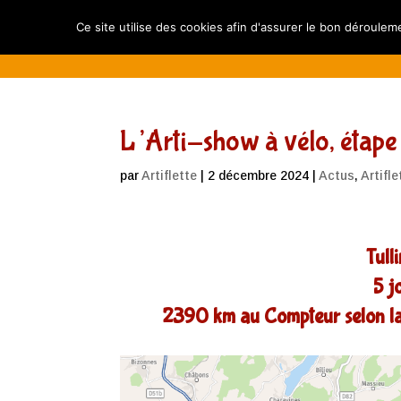
Compagnie Artiflette
Spectacles
Ca
Ce site utilise des cookies afin d'assurer le bon dérouleme
L’Arti-show à vélo, étape 
par
Artiflette
|
2 décembre 2024
|
Actus
,
Artifle
Tull
5 j
2390 km au Compteur selon la 