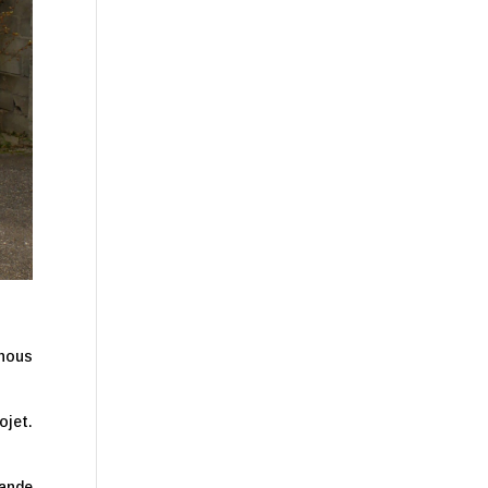
 nous
ojet.
rande