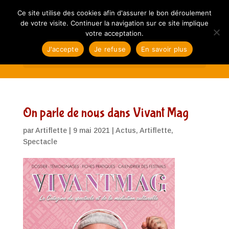
Ce site utilise des cookies afin d'assurer le bon déroulement
de votre visite. Continuer la navigation sur ce site implique
votre acceptation.
J'accepte
Je refuse
En savoir plus
Sélectionner une page
On parle de nous dans Vivant Mag
par
Artiflette
|
9 mai 2021
|
Actus
,
Artiflette
,
Spectacle