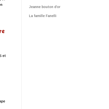
en
Jeanne bouton d’or
La famille Fanelli
re
S et
tape