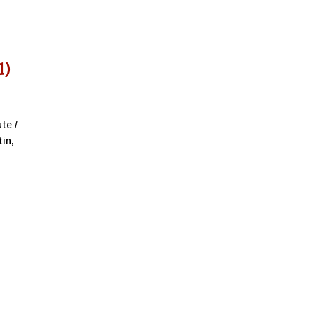
1)
te /
tin,