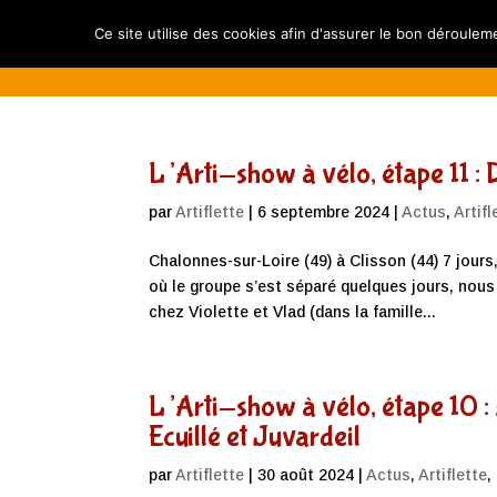
Compagnie Artiflette
Spectacles
Ca
Ce site utilise des cookies afin d'assurer le bon dérouleme
L’Arti-show à vélo, étape 11 :
par
Artiflette
|
6 septembre 2024
|
Actus
,
Artifl
Chalonnes-sur-Loire (49) à Clisson (44) 7 jou
où le groupe s’est séparé quelques jours, nou
chez Violette et Vlad (dans la famille...
L’Arti-show à vélo, étape 10 :
Ecuillé et Juvardeil
par
Artiflette
|
30 août 2024
|
Actus
,
Artiflette
,