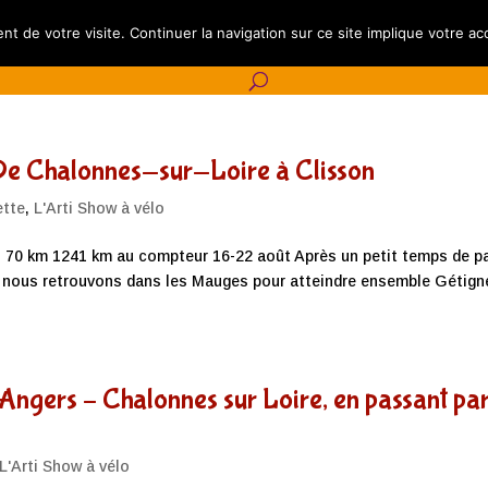
lendrier
L’Artishow à vélo
Les Journées Pétillantes
Aut
nt de votre visite. Continuer la navigation sur ce site implique votre ac
 De Chalonnes-sur-Loire à Clisson
ette
,
L'Arti Show à vélo
rs, 70 km 1241 km au compteur 16-22 août Après un petit temps de p
s nous retrouvons dans les Mauges pour atteindre ensemble Gétign
 Angers – Chalonnes sur Loire, en passant pa
L'Arti Show à vélo