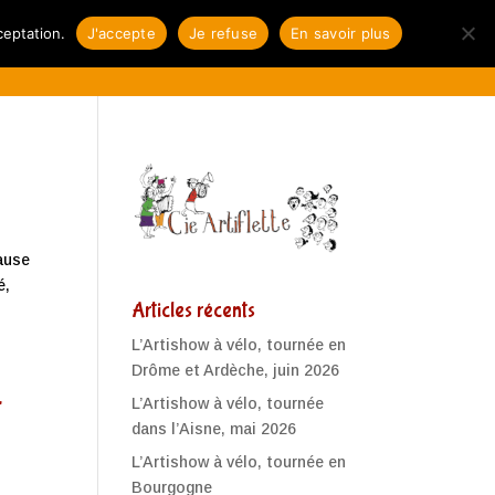
res savoir-faire
Les Zactus
Contact
ceptation.
J'accepte
Je refuse
En savoir plus
ause
é,
Articles récents
L’Artishow à vélo, tournée en
Drôme et Ardèche, juin 2026
r
L’Artishow à vélo, tournée
dans l’Aisne, mai 2026
L’Artishow à vélo, tournée en
Bourgogne