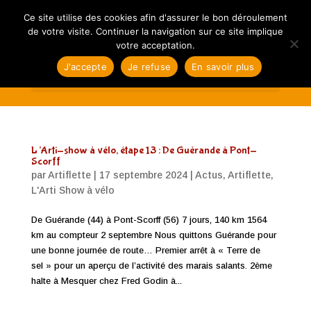
Ce site utilise des cookies afin d'assurer le bon déroulement
de votre visite. Continuer la navigation sur ce site implique
votre acceptation.
J'accepte
Je refuse
En savoir plus
Sélectionner une page
L’Arti-show à vélo, étape 13 : De Guérande à Pont-
Scorff
par
Artiflette
|
17 septembre 2024
|
Actus
,
Artiflette
,
L'Arti Show à vélo
De Guérande (44) à Pont-Scorff (56) 7 jours, 140 km 1564
km au compteur 2 septembre Nous quittons Guérande pour
une bonne journée de route… Premier arrêt à « Terre de
sel » pour un aperçu de l’activité des marais salants. 2ème
halte à Mesquer chez Fred Godin à...