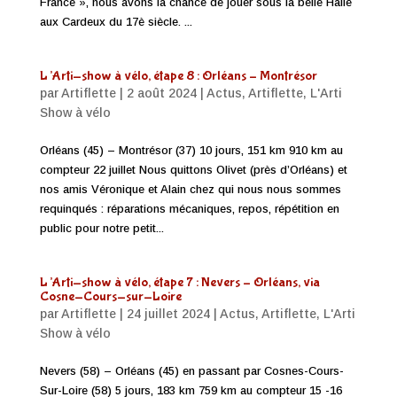
France », nous avons la chance de jouer sous la belle Halle
aux Cardeux du 17è siècle. ...
L’Arti-show à vélo, étape 8 : Orléans – Montrésor
par
Artiflette
|
2 août 2024
|
Actus
,
Artiflette
,
L'Arti
Show à vélo
Orléans (45) – Montrésor (37) 10 jours, 151 km 910 km au
compteur 22 juillet Nous quittons Olivet (près d’Orléans) et
nos amis Véronique et Alain chez qui nous nous sommes
requinqués : réparations mécaniques, repos, répétition en
public pour notre petit...
L’Arti-show à vélo, étape 7 : Nevers – Orléans, via
Cosne-Cours-sur-Loire
par
Artiflette
|
24 juillet 2024
|
Actus
,
Artiflette
,
L'Arti
Show à vélo
Nevers (58) – Orléans (45) en passant par Cosnes-Cours-
Sur-Loire (58) 5 jours, 183 km 759 km au compteur 15 -16