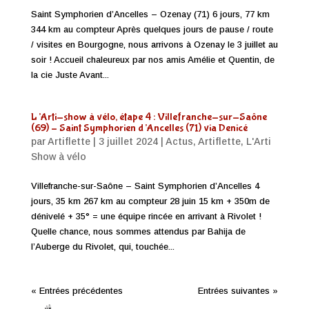
Saint Symphorien d’Ancelles – Ozenay (71) 6 jours, 77 km
344 km au compteur Après quelques jours de pause / route
/ visites en Bourgogne, nous arrivons à Ozenay le 3 juillet au
soir ! Accueil chaleureux par nos amis Amélie et Quentin, de
la cie Juste Avant...
L’Arti-show à vélo, étape 4 : Villefranche-sur-Saône
(69) – Saint Symphorien d’Ancelles (71) via Denicé
par
Artiflette
|
3 juillet 2024
|
Actus
,
Artiflette
,
L'Arti
Show à vélo
Villefranche-sur-Saône – Saint Symphorien d’Ancelles 4
jours, 35 km 267 km au compteur 28 juin 15 km + 350m de
dénivelé + 35° = une équipe rincée en arrivant à Rivolet !
Quelle chance, nous sommes attendus par Bahija de
l’Auberge du Rivolet, qui, touchée...
« Entrées précédentes
Entrées suivantes »